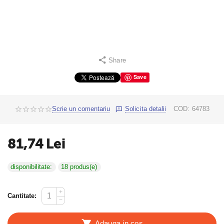
Share
Save
Scrie un comentariu
Solicita detalii
COD:
64783
81,74
Lei
disponibilitate:
18 produs(e)
+
Cantitate:
−
Adauga in cos