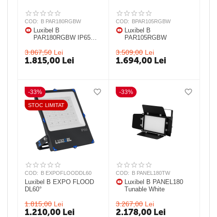
COD:
B PAR180RGBW
COD:
BPAR105RGBW
Luxibel B
Luxibel B
PAR180RGBW IP65
PAR105RGBW
25° IP 65 LED PAR
3.867,50
Lei
3.509,00
Lei
1.815,00
Lei
1.694,00
Lei
-33%
-33%
STOC LIMITAT
COD:
B EXPOFLOODDL60
COD:
B PANEL180TW
Luxibel B EXPO FLOOD
Luxibel B PANEL180
DL60°
Tunable White
1.815,00
Lei
3.267,00
Lei
1.210,00
Lei
2.178,00
Lei