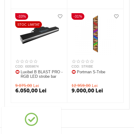
-33%
-31%
STOC LIMITAT
COD:
I0059874
COD:
STRIBE
Luxibel B BLAST PRO -
Portman S-Tribe
RGB LED strobe bar
9.075,00
Lei
12.959,00
Lei
6.050,00
Lei
9.000,00
Lei