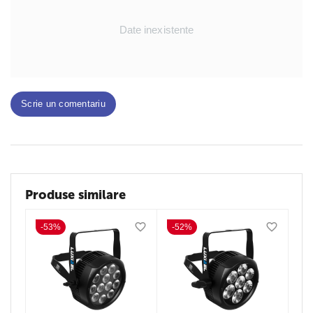
Date inexistente
Scrie un comentariu
Produse similare
-53%
-52%