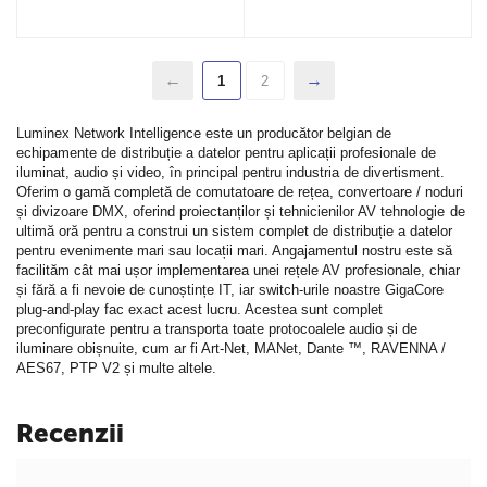
1
2
Luminex Network Intelligence este un producător belgian de
echipamente de distribuție a datelor pentru aplicații profesionale de
iluminat, audio și video, în principal pentru industria de divertisment.
Oferim o gamă completă de comutatoare de rețea, convertoare / noduri
și divizoare DMX, oferind proiectanților și tehnicienilor AV tehnologie de
ultimă oră pentru a construi un sistem complet de distribuție a datelor
pentru evenimente mari sau locații mari. Angajamentul nostru este să
facilităm cât mai ușor implementarea unei rețele AV profesionale, chiar
și fără a fi nevoie de cunoștințe IT, iar switch-urile noastre GigaCore
plug-and-play fac exact acest lucru. Acestea sunt complet
preconfigurate pentru a transporta toate protocoalele audio și de
iluminare obișnuite, cum ar fi Art-Net, MANet, Dante ™, RAVENNA /
AES67, PTP V2 și multe altele.
Recenzii