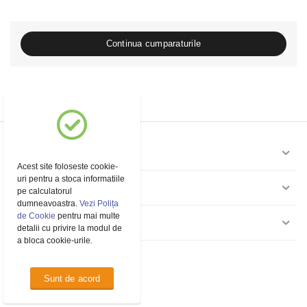
Continua cumparaturile
Contul meu
Acest site foloseste cookie-
uri pentru a stoca informatiile
Pagini
pe calculatorul
dumneavoastra.
Vezi Polița
de Cookie
pentru mai multe
Contact
detalii cu privire la modul de
a bloca cookie-urile.
© 1994 - 2026 Marbo Trade.
Sunt de acord