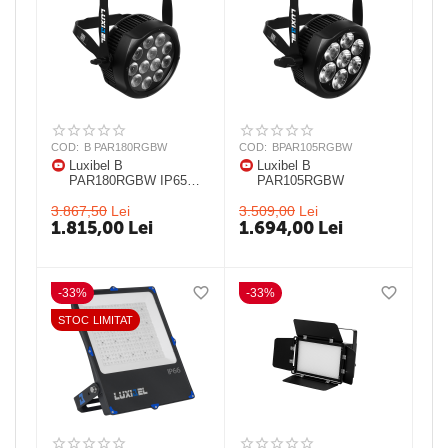
COD:
B PAR180RGBW
COD:
BPAR105RGBW
Luxibel B
Luxibel B
PAR180RGBW IP65
PAR105RGBW
25° IP 65 LED PAR
3.867,50
Lei
3.509,00
Lei
1.815,00
Lei
1.694,00
Lei
-33%
-33%
STOC LIMITAT