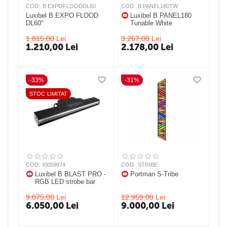
COD:
B EXPOFLOODDL60
COD:
B PANEL180TW
Luxibel B EXPO FLOOD
Luxibel B PANEL180
DL60°
Tunable White
1.815,00
Lei
3.267,00
Lei
1.210,00
Lei
2.178,00
Lei
-33%
-31%
STOC LIMITAT
COD:
I0059874
COD:
STRIBE
Luxibel B BLAST PRO -
Portman S-Tribe
RGB LED strobe bar
9.075,00
Lei
12.959,00
Lei
6.050,00
Lei
9.000,00
Lei