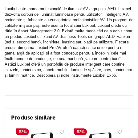
Luxibel este marca profesională de iluminat AV a grupului AED. Luxibel
dezvoltă corpuri de iluminat luminoase pentru utilizatorii inteligenti AV,
proiectate și fabricate cu cunoștințele profesioniștilor AV. Un program de
calitate în șase pași este esența focalizării Luxibel. Luxibel crede cu
tărie în Asset Management 2.0. Există multe modalități de a achiziționa
un produs Luxibel utilizând AV Business Tools din grupul AED: vânzări
(noi și second hand), închiriere, leasing sau plată pe utilizare. Fiecare
produs din gama Luxibel Pro AV oferă caracteristici unice pentru o
gamă largă de aplicații și a fost conceput pentru a îndeplini cele mai
înalte cerințe de producție, cu cea mai bună „valoare pentru bani”.
Astăzi Luxibel oferă un portofoliu de produse inteligent care conține
jaluzele, lumini expo, capete mobile, lumini de spălare, pars, lumini moi
și lumini matrice. Descoperă și noile instrumente Luxibel Expo.
Produse similare
-53%
-52%