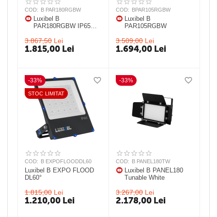
COD:
B PAR180RGBW
COD:
BPAR105RGBW
Luxibel B
Luxibel B
PAR180RGBW IP65
PAR105RGBW
25° IP 65 LED PAR
3.867,50
Lei
3.509,00
Lei
1.815,00
Lei
1.694,00
Lei
-33%
-33%
STOC LIMITAT
COD:
B EXPOFLOODDL60
COD:
B PANEL180TW
Luxibel B EXPO FLOOD
Luxibel B PANEL180
DL60°
Tunable White
1.815,00
Lei
3.267,00
Lei
1.210,00
Lei
2.178,00
Lei