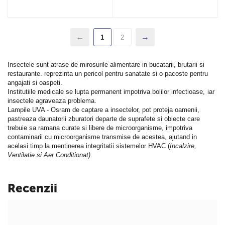
1
2
Insectele sunt atrase de mirosurile alimentare in bucatarii, brutarii si
restaurante. reprezinta un pericol pentru sanatate si o pacoste pentru
angajati si oaspeti.
Institutiile medicale se lupta permanent impotriva bolilor infectioase, iar
insectele agraveaza problema.
Lampile UVA - Osram de captare a insectelor, pot proteja oamenii,
pastreaza daunatorii zburatori departe de suprafete si obiecte care
trebuie sa ramana curate si libere de microorganisme, impotriva
contaminarii cu microorganisme transmise de acestea, ajutand in
acelasi timp la mentinerea integritatii sistemelor HVAC (
Incalzire,
Ventilatie si Aer Conditionat)
.
Recenzii