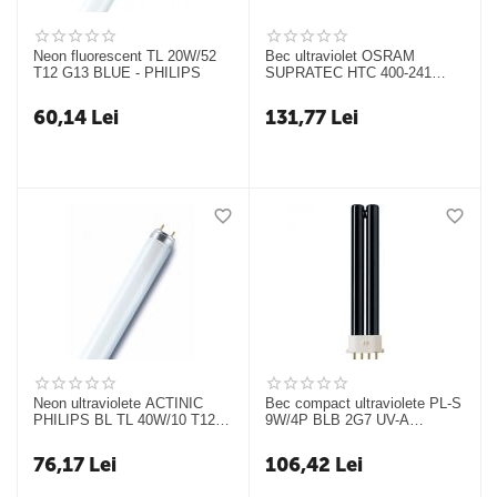
Neon fluorescent TL 20W/52
Bec ultraviolet OSRAM
T12 G13 BLUE - PHILIPS
SUPRATEC HTC 400-241
230V R7S
60,14
Lei
131,77
Lei
Neon ultraviolete ACTINIC
Bec compact ultraviolete PL-S
PHILIPS BL TL 40W/10 T12
9W/4P BLB 2G7 UV-A
G13 UVA
Blacklight Blue
76,17
Lei
106,42
Lei