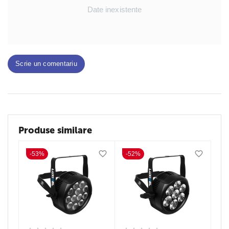
Date inexistente
Scrie un comentariu
Produse similare
-53%
-52%