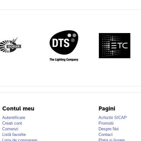
Contul meu
Pagini
Autentificare
Achizitii SICAP
Creati cont
Promotii
Comenzi
Despre Noi
Listă favorite
Contact
Lista de comparare
Plata si livrare