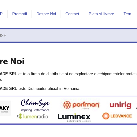
AP
Promotii
Despre Noi
Contact
Plata si livrare
Termeni
re Noi
ADE SRL
este o firma de distributie si de exploatare a echipamentelor profesi
e.
ADE SRL
este
Distribuitor oficial in Romania: