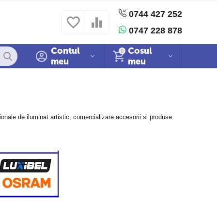
0744 427 252
 si conditii
Politica cookies
Sitemap
0747 228 878
Contul
Cosul
0
meu
meu
onale de iluminat artistic, comercializare accesorii si produse