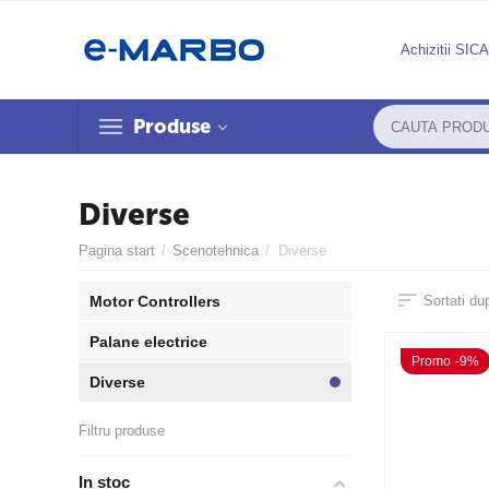
Achizitii SIC
Produse
Diverse
Pagina start
/
Scenotehnica
/
Diverse
Motor Controllers
Sortati du
Palane electrice
Promo -9%
Diverse
Filtru produse
In stoc