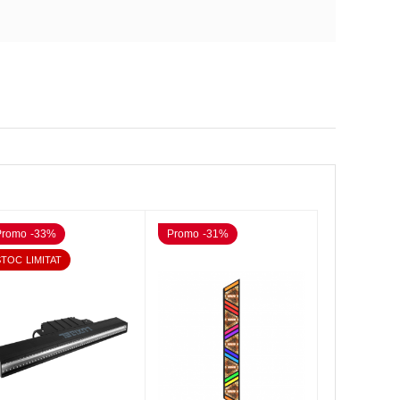
Promo -33%
Promo -31%
STOC LIMITAT