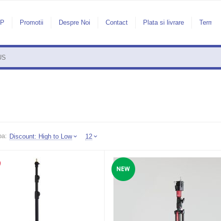
AP
Promotii
Despre Noi
Contact
Plata si livrare
Termeni
pa:
Discount: High to Low
12