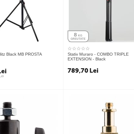
8
 KG
GREUTATE
iblitz Black MB PROSTA
Stativ Muraro - COMBO TRIPLE
EXTENSION - Black
789,70
Lei
Lei
Lei