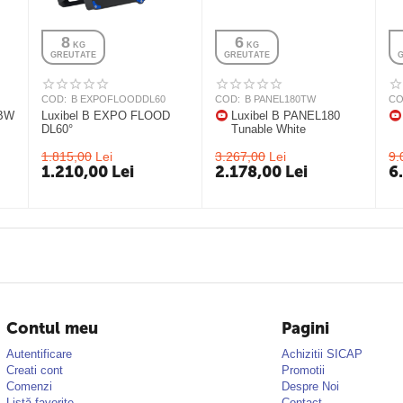
8
6
 KG
 KG
GREUTATE
GREUTATE
COD:
B EXPOFLOODDL60
COD:
B PANEL180TW
CO
GBW
Luxibel B EXPO FLOOD
Luxibel B PANEL180
DL60°
Tunable White
1.815,00
Lei
3.267,00
Lei
9.
1.210,00
Lei
2.178,00
Lei
6
Contul meu
Pagini
Autentificare
Achizitii SICAP
Creati cont
Promotii
Comenzi
Despre Noi
Listă favorite
Contact