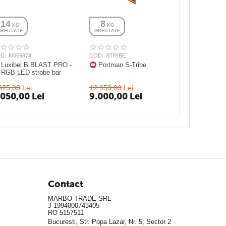
14
8
 KG
 KG
GREUTATE
GREUTATE
D:
I0059874
COD:
STRIBE
Luxibel B BLAST PRO -
Portman S-Tribe
RGB LED strobe bar
075,00
Lei
12.959,00
Lei
.050,00
Lei
9.000,00
Lei
Contact
MARBO TRADE SRL
J 1994000743405
RO 5157511
Bucuresti, Str. Popa Lazar, Nr. 5, Sector 2