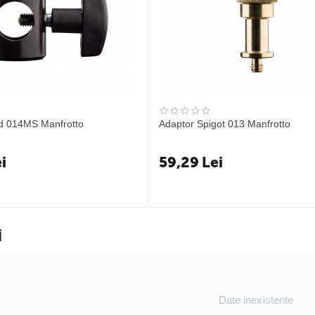
id 014MS Manfrotto
Adaptor Spigot 013 Manfrotto
i
59,29
Lei
i
Date inexistente