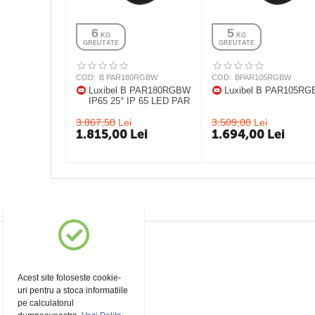
6
5
 KG
 KG
GREUTATE
GREUTATE
COD:
B PAR180RGBW
COD:
BPAR105RGBW
Luxibel B PAR180RGBW
Luxibel B PAR105R
IP65 25° IP 65 LED PAR
3.867,50
Lei
3.509,00
Lei
1.815,00
Lei
1.694,00
Lei
Acest site foloseste cookie-
uri pentru a stoca informatiile
pe calculatorul