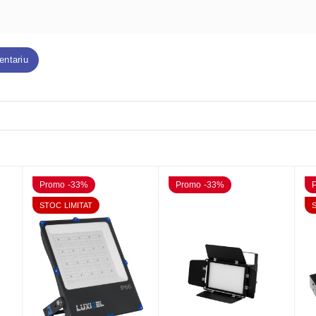
entariu
Promo -33%
Promo -33%
STOC LIMITAT