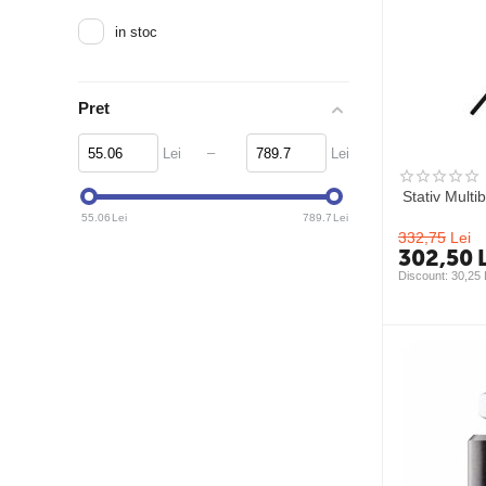
in stoc
Pret
–
Lei
Lei
Stativ Mult
55.06
Lei
789.7
Lei
332,75
Lei
302,50
Discount: 
30,25
 