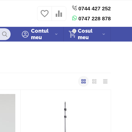
0744 427 252
 si conditii
Politica cookies
Sitemap
0747 228 878
Contul
Cosul
0
meu
meu