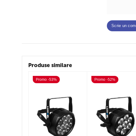
Scrie un com
Produse similare
Promo -53%
Promo -52%