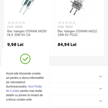
COD:
64250
COD:
64222
Bec halogen OSRAM 64250
Bec halogen OSRAM 64222
HLX 20W 6V G4
10W 6V PG22
9,98
Lei
84,94
Lei
Acest site foloseste cookie-
Contul meu
uri pentru a stoca informatiile
pe calculatorul
dumneavoastra.
Vezi Polița
Pagini
de Cookie
pentru mai multe
detalii cu privire la modul de
a bloca cookie-urile.
Contact