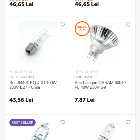
46,65
Lei
46,65
Lei
COD:
64401EQ
COD:
60040FL
Bec 64401 EQ JDD 100W
Bec halogen OSRAM 60040
230V E27 - Clear
FL 40W 230V G9
43,56
Lei
7,87
Lei
BESTSELLER