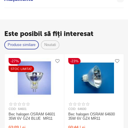
Este posibil să fiți interesat
Produse similare
Noutati
-27%
-23%
STOC LIMITAT
COD:
64601
COD:
64600
Bec halogen OSRAM 64601
Bec halogen OSRAM 64600
35W 6V GZ4 BLUE MR11
35W 6V GZ4 MR11
63,89
Lei
60,44
Lei