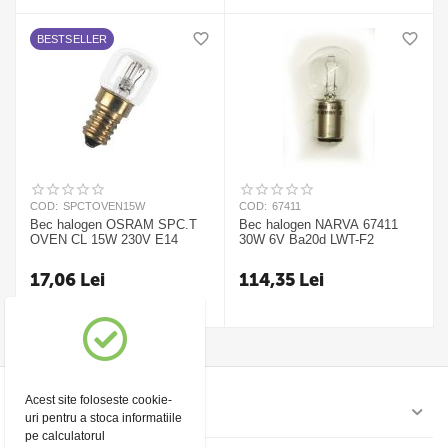
BESTSELLER
COD:
SPCTOVEN15W
COD:
67411
Bec halogen OSRAM SPC.T
Bec halogen NARVA 67411
OVEN CL 15W 230V E14
30W 6V Ba20d LWT-F2
17,06
Lei
114,35
Lei
Acest site foloseste cookie-
Contul meu
uri pentru a stoca informatiile
pe calculatorul