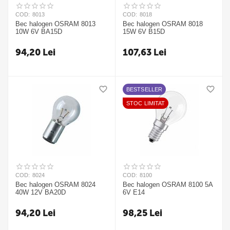
COD:
8013
COD:
8018
Bec halogen OSRAM 8013
Bec halogen OSRAM 8018
10W 6V BA15D
15W 6V B15D
94,20
Lei
107,63
Lei
BESTSELLER
STOC LIMITAT
COD:
8024
COD:
8100
Bec halogen OSRAM 8024
Bec halogen OSRAM 8100 5A
40W 12V BA20D
6V E14
94,20
Lei
98,25
Lei