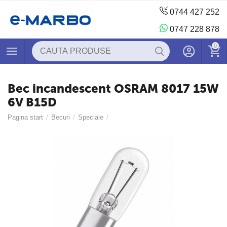
0744 427 252
0747 228 878
0
Bec incandescent OSRAM 8017 15W
6V B15D
Pagina start
/
Becuri
/
Speciale
/