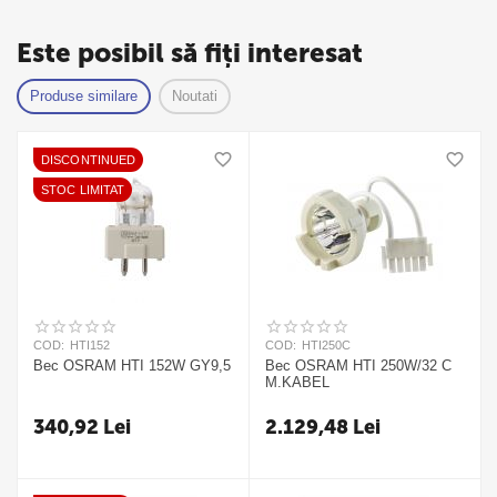
Este posibil să fiți interesat
Produse similare
Noutati
DISCONTINUED
STOC LIMITAT
COD:
HTI152
COD:
HTI250C
Bec OSRAM HTI 152W GY9,5
Bec OSRAM HTI 250W/32 C
M.KABEL
340,92
Lei
2.129,48
Lei