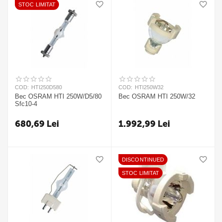
STOC LIMITAT
COD:
HTI250D580
COD:
HTI250W32
Bec OSRAM HTI 250W/D5/80
Bec OSRAM HTI 250W/32
Sfc10-4
680,69
Lei
1.992,99
Lei
DISCONTINUED
STOC LIMITAT