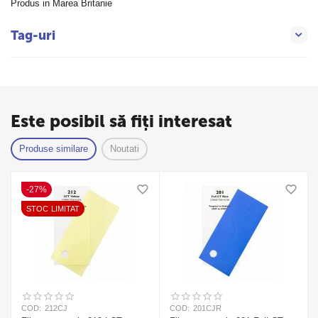
Produs in Marea Britanie
Tag-uri
Este posibil să fiți interesat
Produse similare
Noutati
-27%
STOC LIMITAT
COD:
212CJ
COD:
201CJR