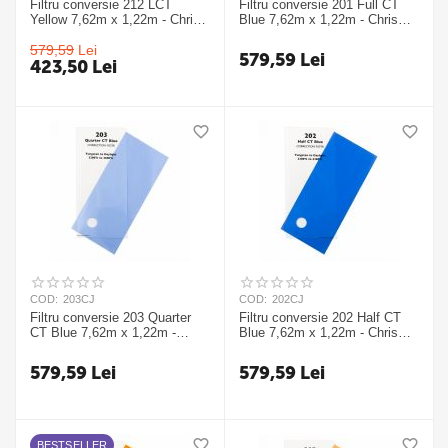
Filtru conversie 212 LCT
Filtru conversie 201 Full CT
Yellow 7,62m x 1,22m - Chris
Blue 7,62m x 1,22m - Chris
James
James
579,59
Lei
579,59
Lei
423,50
Lei
COD:
203CJ
COD:
202CJ
Filtru conversie 203 Quarter
Filtru conversie 202 Half CT
CT Blue 7,62m x 1,22m -
Blue 7,62m x 1,22m - Chris
Chris James
James
579,59
Lei
579,59
Lei
BESTSELLER