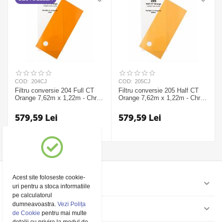
COD:
204CJ
COD:
205CJ
Filtru conversie 204 Full CT
Filtru conversie 205 Half CT
Orange 7,62m x 1,22m - Chris
Orange 7,62m x 1,22m - Chris
James
James
579,59
Lei
579,59
Lei
Acest site foloseste cookie-
Contul meu
uri pentru a stoca informatiile
pe calculatorul
dumneavoastra.
Vezi Polița
Pagini
de Cookie
pentru mai multe