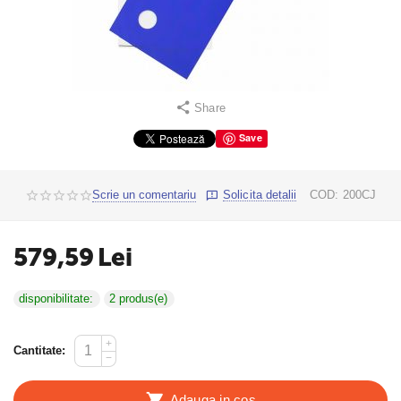
Share
Save
Scrie un comentariu
Solicita detalii
COD:
200CJ
579,59
Lei
disponibilitate:
2 produs(e)
+
Cantitate:
−
Adauga in cos