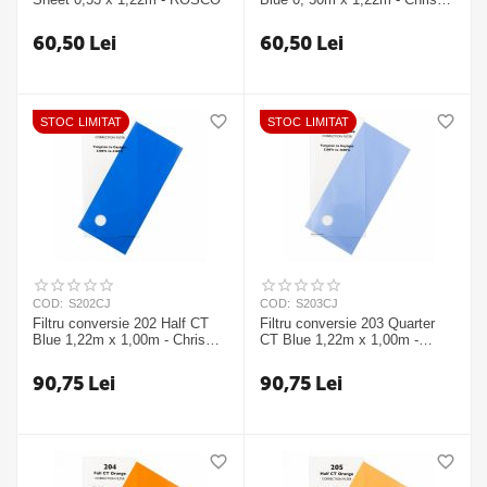
James
60,50
Lei
60,50
Lei
STOC LIMITAT
STOC LIMITAT
COD:
S202CJ
COD:
S203CJ
Filtru conversie 202 Half CT
Filtru conversie 203 Quarter
Blue 1,22m x 1,00m - Chris
CT Blue 1,22m x 1,00m -
James
Chris James
90,75
Lei
90,75
Lei