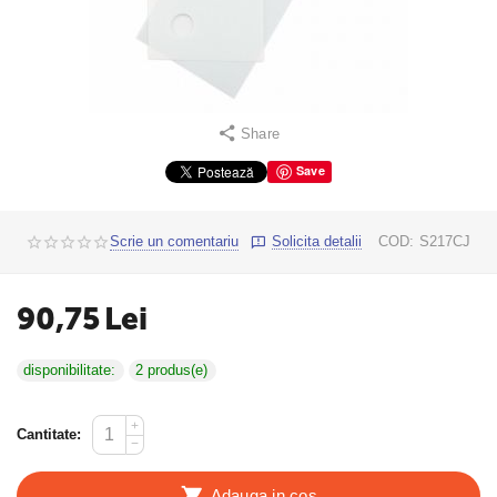
Share
Save
Scrie un comentariu
Solicita detalii
COD:
S217CJ
90,75
Lei
disponibilitate:
2 produs(e)
+
Cantitate:
−
Adauga in cos