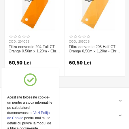
COD:
204CJS
COD:
205CJS
Filtru conversie 204 Full CT
Filtru conversie 205 Half CT
Orange 0.50m x 1,20m - Chris
Orange 0,50m x 1,20m - Chris
James
James
60,50
Lei
60,50
Lei
Acest site foloseste cookie-
Contul meu
uri pentru a stoca informatiile
pe calculatorul
dumneavoastra.
Vezi Polița
Pagini
de Cookie
pentru mai multe
detalii cu privire la modul de
a bloca cookie-urile.