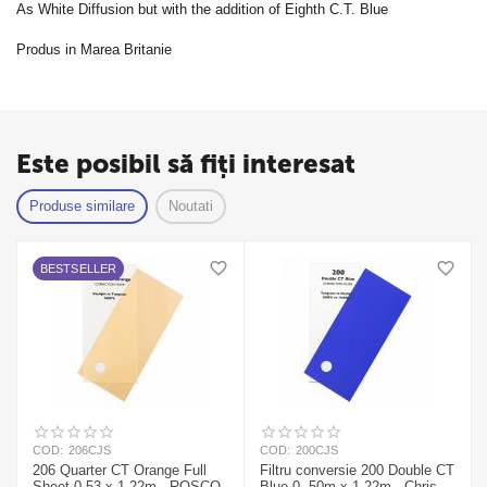
As White Diffusion but with the addition of Eighth C.T. Blue
Produs in Marea Britanie
Este posibil să fiți interesat
Produse similare
Noutati
BESTSELLER
COD:
206CJS
COD:
200CJS
206 Quarter CT Orange Full
Filtru conversie 200 Double CT
Sheet 0,53 x 1,22m - ROSCO
Blue 0, 50m x 1,22m - Chris