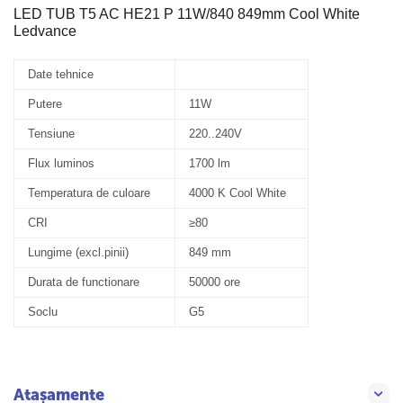
LED TUB T5 AC HE21 P 11W/840 849mm Cool White
Ledvance
Date tehnice
Putere
11W
Tensiune
220..240V
Flux luminos
1700 lm
Temperatura de culoare
4000 K Cool White
CRI
≥80
Lungime (excl.pinii)
849 mm
Durata de functionare
50000 ore
Soclu
G5
Atașamente