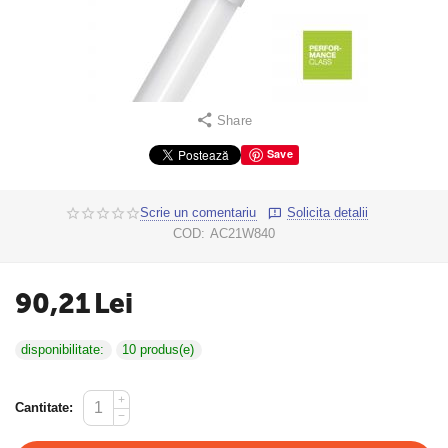
Share
Save
Scrie un comentariu
Solicita detalii
COD:
AC21W840
90,21
Lei
disponibilitate:
10 produs(e)
+
Cantitate:
−