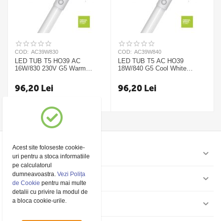
COD:
AC39W830
COD:
AC39W840
LED TUB T5 HO39 AC
LED TUB T5 AC HO39
16W/830 230V G5 Warm
18W/840 G5 Cool White
White 849mm Ledvance
849mm Ledvance
96,20
Lei
96,20
Lei
Acest site foloseste cookie-
Contul meu
uri pentru a stoca informatiile
pe calculatorul
dumneavoastra.
Vezi Polița
Pagini
de Cookie
pentru mai multe
detalii cu privire la modul de
a bloca cookie-urile.
Contact