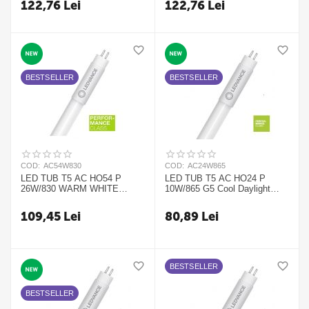
122,76
Lei
122,76
Lei
BESTSELLER
BESTSELLER
COD:
AC54W830
COD:
AC24W865
LED TUB T5 AC HO54 P
LED TUB T5 AC HO24 P
26W/830 WARM WHITE
10W/865 G5 Cool Daylight
1149mm G5 Ledvance
549mm - Ledvance
109,45
Lei
80,89
Lei
BESTSELLER
BESTSELLER