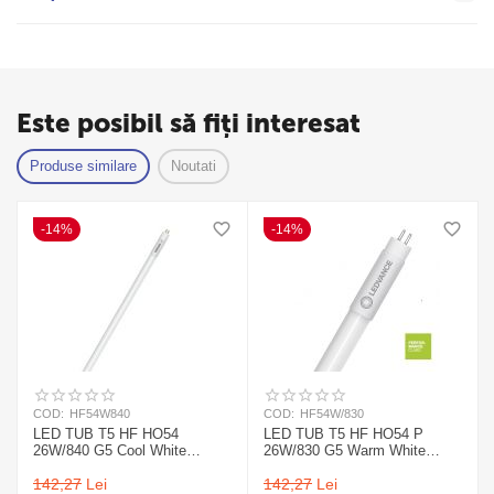
Este posibil să fiți interesat
Produse similare
Noutati
-14%
-14%
COD:
HF54W840
COD:
HF54W/830
LED TUB T5 HF HO54
LED TUB T5 HF HO54 P
26W/840 G5 Cool White
26W/830 G5 Warm White
1149mm OSRAM
1149mm Ledvance
142,27
Lei
142,27
Lei