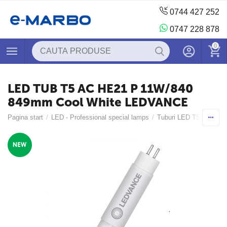
0744 427 252
0747 228 878
0
LED TUB T5 AC HE21 P 11W/840
849mm Cool White LEDVANCE
Pagina start
/
LED - Professional special lamps
/
Tuburi LED T5, T8, T9