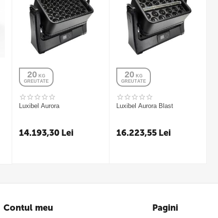
20
20
 KG
 KG
GREUTATE
GREUTATE
Luxibel Aurora
Luxibel Aurora Blast
14.193,30
Lei
16.223,55
Lei
Contul meu
Pagini