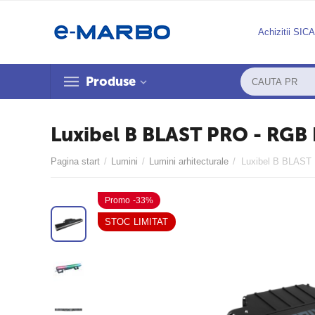
Achizitii SIC
Produse
Luxibel B BLAST PRO - RGB 
Pagina start
/
Lumini
/
Lumini arhitecturale
/
Luxibel B BLAST
Promo -33%
STOC LIMITAT