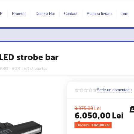
AP
Promotii
Despre Noi
Contact
Plata si livrare
Termeni
LED strobe bar
 PRO - RGB LED strobe bar
Scrie un comentariu
9.075,00
Lei
6.050,00
Lei
Discount: 
3.025,00
 Lei