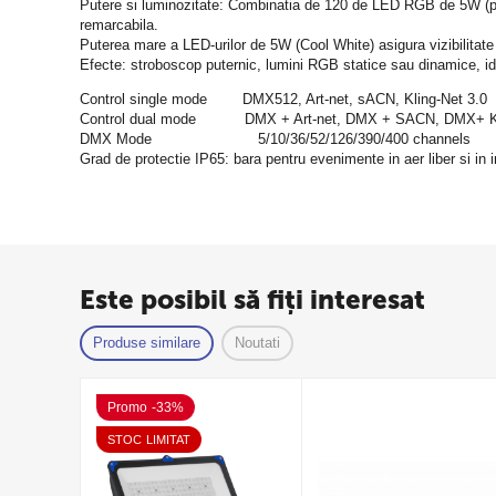
Putere si luminozitate: Combinatia de 120 de LED RGB de 5W (pe
remarcabila.
Puterea mare a LED-urilor de 5W (Cool White) asigura vizibilitate ch
Efecte: stroboscop puternic, lumini RGB statice sau dinamice, ide
Control single mode        DMX512, Art-net, sACN, Kling-Net 3.0
Control dual mode           DMX + Art-net, DMX + SACN, DMX+ K
DMX Mode                        5/10/36/52/126/390/400 channels
Grad de protectie IP65: bara pentru evenimente in aer liber si in in
Este posibil să fiți interesat
Produse similare
Noutati
Promo -33%
STOC LIMITAT