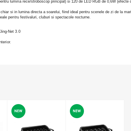
ntru lumina rece/stroboscop principal) si 120 de LED RGB de 0,6W (efecte de
iar si in lumina directa a soarelui, fiind ideal pentru scenele de zi de la mari 
ale pentru festivaluri, cluburi si spectacole nocturne.
ling-Net 3.0
terior.