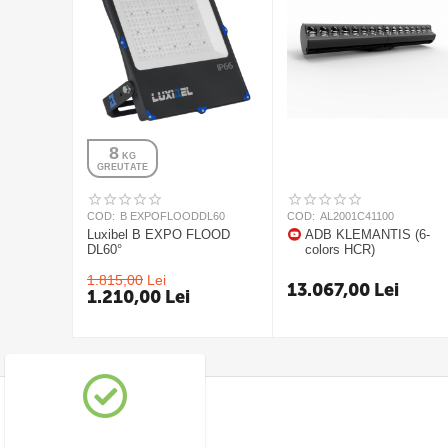
8
 KG
GREUTATE
COD:
B EXPOFLOODDL60
COD:
AL2001C41100
Luxibel B EXPO FLOOD
ADB KLEMANTIS (6-
DL60°
colors HCR)
1.815,00
Lei
13.067,00
Lei
1.210,00
Lei