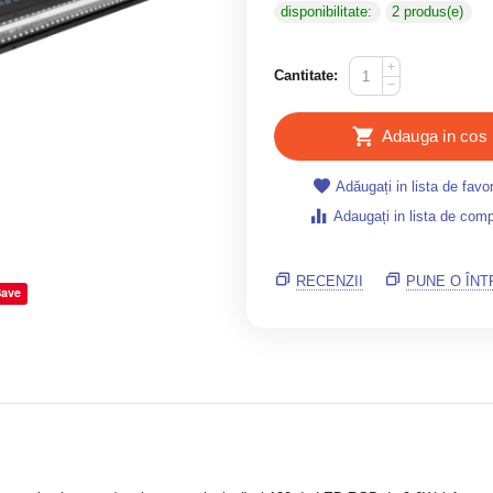
disponibilitate:
2 produs(e)
+
Cantitate:
−
Adauga in cos
Adăugați in lista de favor
Adaugați in lista de comp
RECENZII
PUNE O ÎN
Save