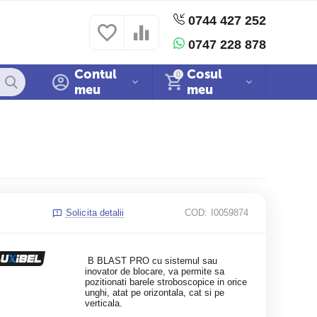
0744 427 252
 si conditii
Politica cookies
Sitemap
0747 228 878
Contul
Cosul
0
meu
meu
Solicita detalii
COD:
I0059874
B BLAST PRO cu sistemul sau
inovator de blocare, va permite sa
pozitionati barele stroboscopice in orice
unghi, atat pe orizontala, cat si pe
verticala.