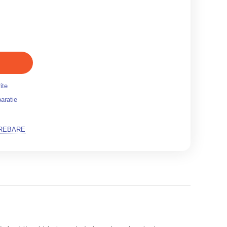
ite
aratie
TREBARE