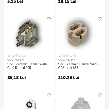
3,15
Lei
18,15
Lei
COD:
995BW
COD:
833BW
Soclu ceramic Bender Wirth
Soclu ceramic Bender Wirth
Gx 9,5 - cod 995
G22 - cod 833
85,18
Lei
110,23
Lei