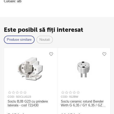
Culoare: alb
Este posibil să fiți interesat
Produse similare
Noutati
COD:
SOCLUG23
COD:
912BW
Soclu BJB G23 cu prindere
Soclu ceramic rotund Bender
laterala - cod 721430
Wirth G 6,35 / GY 6,35 / GZ
6,35 / GX6,35 - cod 912