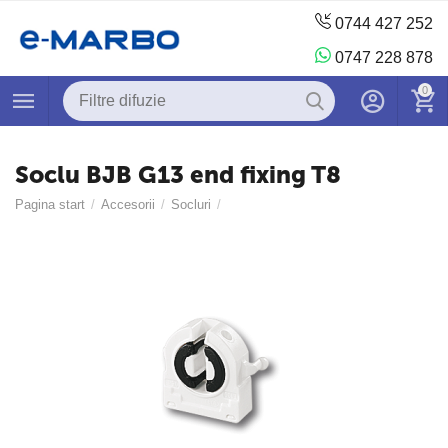
0744 427 252
0747 228 878
0
Soclu BJB G13 end fixing T8
Pagina start
/
Accesorii
/
Socluri
/