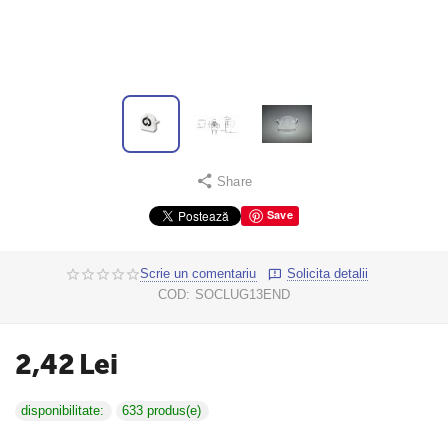
Share
Save
Scrie un comentariu
Solicita detalii
COD:
SOCLUG13END
2,42
Lei
disponibilitate:
633 produs(e)