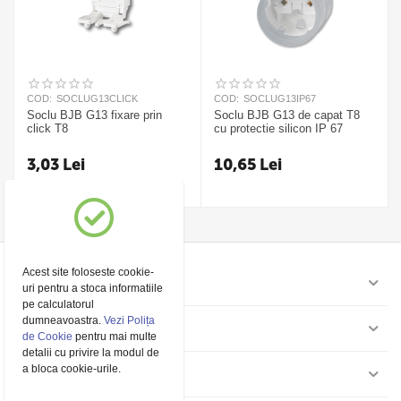
COD:
SOCLUG13CLICK
COD:
SOCLUG13IP67
Soclu BJB G13 fixare prin
Soclu BJB G13 de capat T8
click T8
cu protectie silicon IP 67
3,03
Lei
10,65
Lei
Acest site foloseste cookie-
Contul meu
uri pentru a stoca informatiile
pe calculatorul
dumneavoastra.
Vezi Polița
Pagini
de Cookie
pentru mai multe
detalii cu privire la modul de
a bloca cookie-urile.
Contact