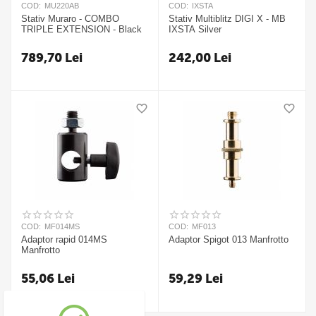
COD:
MU220AB
COD:
IXSTA
Stativ Muraro - COMBO
Stativ Multiblitz DIGI X - MB
TRIPLE EXTENSION - Black
IXSTA Silver
789,70
Lei
242,00
Lei
COD:
MF014MS
COD:
MF013
Adaptor rapid 014MS
Adaptor Spigot 013 Manfrotto
Manfrotto
55,06
Lei
59,29
Lei