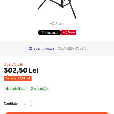
Share
Save
Solicita detalii
COD:
MBPROSTA
332,75
Lei
302,50
Lei
Discount: 
30,25
 Lei
disponibilitate:
2 produs(e)
+
Cantitate:
−