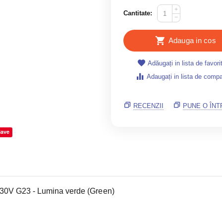
+
Cantitate:
−
Adauga in cos
Adăugați in lista de favori
Adaugați in lista de compa
RECENZII
PUNE O ÎN
Save
0V G23 - Lumina verde (Green)