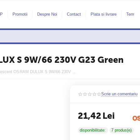
AP
Promotii
Despre Noi
Contact
Plata si livrare
Termeni
LUX S 9W/66 230V G23 Green
Bec fluorescent OSRAM DULUX S 9W/66 230V G23 Green
Scrie un comentariu
21,42
Lei
disponibilitate:
7 produs(e)