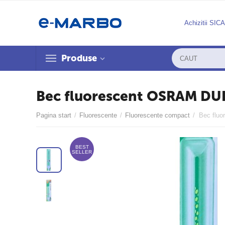
Achizitii SIC
Produse
Bec fluorescent OSRAM DU
Pagina start
/
Fluorescente
/
Fluorescente compact
/
BEST
SELLER