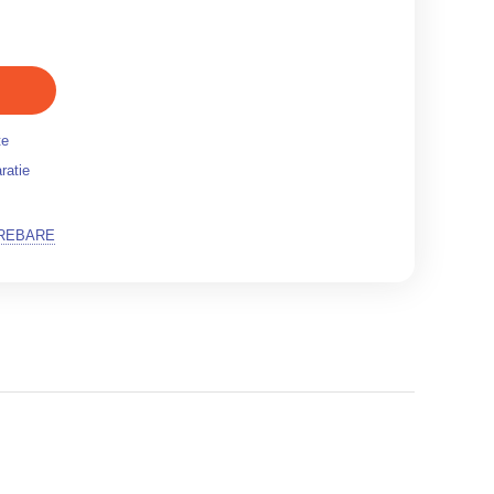
te
ratie
TREBARE