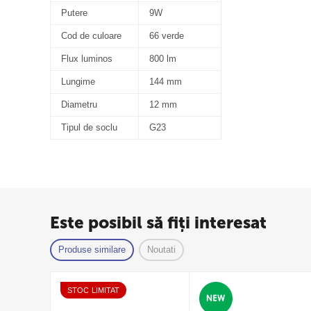
Putere
9W
Cod de culoare
66 verde
Flux luminos
800 lm
Lungime
144 mm
Diametru
12 mm
Tipul de soclu
G23
Este posibil să fiți interesat
Produse similare
Noutati
STOC LIMITAT