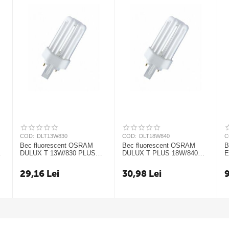
COD:
DLT13W830
COD:
DLT18W840
C
Bec fluorescent OSRAM
Bec fluorescent OSRAM
B
DULUX T 13W/830 PLUS
DULUX T PLUS 18W/840
E
GX24D
GX24D Cool White
1
29,16
Lei
30,98
Lei