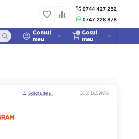
0744 427 252
 si conditii
Politica cookies
Sitemap
0747 228 878
Contul
Cosul
0
meu
meu
Solicita detalii
COD:
DLS9W66