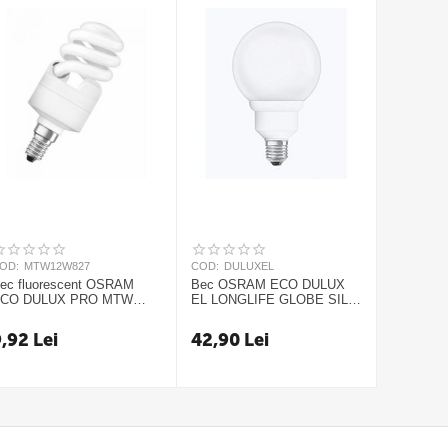
OD:
MTW12W827
COD:
DULUXEL
ec fluorescent OSRAM
Bec OSRAM ECO DULUX
CO DULUX PRO MTW
EL LONGLIFE GLOBE SIL
2W/827 E14
15W/827 E27
9,92
Lei
42,90
Lei