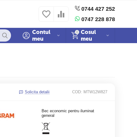
0744 427 252
 si conditii
Politica cookies
Sitemap
0747 228 878
Contul
Cosul
0
meu
meu
Solicita detalii
COD:
MTW12W827
Bec economic pentru iluminat
general