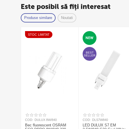
Este posibil să fiți interesat
Produse similare
Noutati
STOC LIMITAT
BEST
SELLER
COD:
DULUX 8W/840
COD:
DLS7W840
Bec fluorescent OSRAM
LED DULUX S7 EM