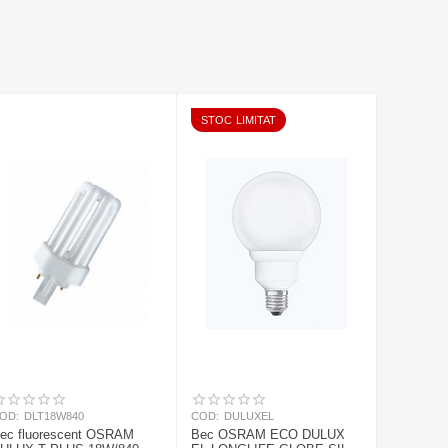
STOC LIMITAT
OD:
DLT18W840
COD:
DULUXEL
ec fluorescent OSRAM
Bec OSRAM ECO DULUX