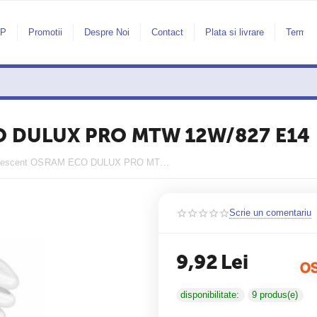
AP
Promotii
Despre Noi
Contact
Plata si livrare
Termeni
CO DULUX PRO MTW 12W/827 E14
Bec fluorescent OSRAM ECO DULUX PRO MTW 12W/827 E14
Scrie un comentariu
9,92
Lei
disponibilitate:
9 produs(e)