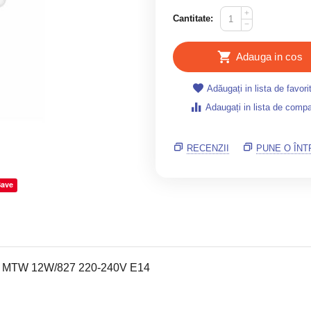
+
Cantitate:
−
Adauga in cos
Adăugați in lista de favori
Adaugați in lista de compa
RECENZII
PUNE O ÎN
Save
 MTW 12W/827 220-240V E14