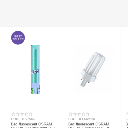
BEST
SELLER
COD:
DLS9W66
COD:
DLT13W830
C
Bec fluorescent OSRAM
Bec fluorescent OSRAM
B