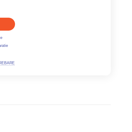
te
ratie
TREBARE