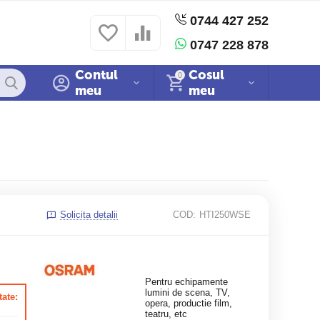
0744 427 252
 si conditii
Politica cookies
Sitemap
0747 228 878
Contul
Cosul
0
meu
meu
Solicita detalii
COD:
HTI250WSE
Pentru echipamente
lumini de scena, TV,
tate:
opera, productie film,
teatru, etc