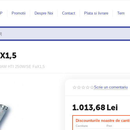
AP
Promotii
Despre Noi
Contact
Plata si livrare
Termeni
X1,5
AM HTI 250W/SE FaX1,5
Scrie un comentariu
1.013,68
Lei
Discounturile noastre de canti
Cantitate
Pret