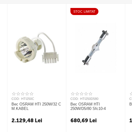
STOC LIMITAT
COD:
HTI250C
COD:
HTI250D580
C
Bec OSRAM HTI 250W/32 C
Bec OSRAM HTI
B
M.KABEL
250W/D5/80 Sfc10-4
2.129,48
Lei
680,69
Lei