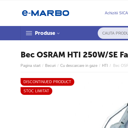
Achizitii SIC
Produse
Bec OSRAM HTI 250W/SE Fa
Pagina start
/
Becuri
/
Cu descarcare in gaze
/
HTI
/
Bec OSR
DISCONTINUED PRODUCT
STOC LIMITAT