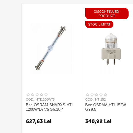
DISCONTINUED 
PRODUCT
STOC LIMITAT
COD:
HTI1200W75
COD:
HTI152
Bec OSRAM SHARXS HTI
Bec OSRAM HTI 152W
1200W/D7/75 Sfc10-4
GY9,5
627,63
Lei
340,92
Lei