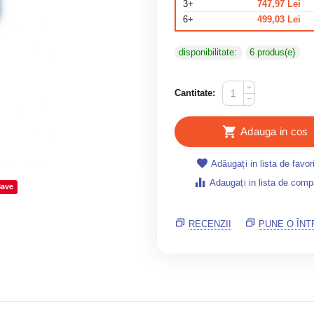
3+
747,97
Lei
6+
499,03
Lei
disponibilitate:
6 produs(e)
+
Cantitate:
−
Adauga in cos
Adăugați in lista de favor
Adaugați in lista de comp
Save
RECENZII
PUNE O ÎN