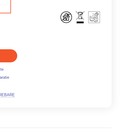
ite
aratie
TREBARE