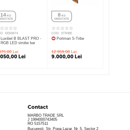
14
8
 KG
 KG
GREUTATE
GREUTATE
D:
I0059874
COD:
STRIBE
Luxibel B BLAST PRO -
Portman S-Tribe
RGB LED strobe bar
075,00
Lei
12.959,00
Lei
.050,00
Lei
9.000,00
Lei
Contact
MARBO TRADE SRL
J 1994000743405
RO 5157511
Bucuresti, Str. Popa Lazar, Nr. 5, Sector 2