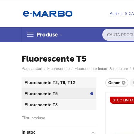
Achizitii SIC
Produse
Fluorescente T5
Pagina start
/
Fluorescente
/
Fluorescente liniare & circulare
/
Fluorescente T2, T9, T12
Osram
Fluorescente T5
STOC LIMITA
Fluorescente T8
Filtru produse
In stoc