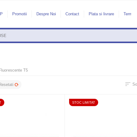
AP
Promotii
Despre Noi
Contact
Plata si livrare
Termeni
Fluorescente T5
So
Resetati
T
STOC LIMITAT