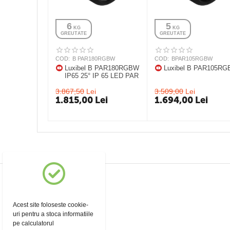
6
5
 KG
 KG
GREUTATE
GREUTATE
COD:
B PAR180RGBW
COD:
BPAR105RGBW
Luxibel B PAR180RGBW
Luxibel B PAR105R
IP65 25° IP 65 LED PAR
3.867,50
Lei
3.509,00
Lei
1.815,00
Lei
1.694,00
Lei
Acest site foloseste cookie-
uri pentru a stoca informatiile
pe calculatorul