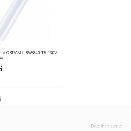
cent OSRAM L 8W/840 T5 230V
te
i
i
Date inexistente