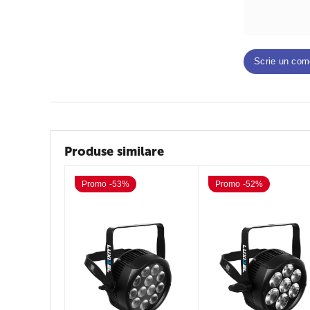
Scrie un com
Produse similare
Promo -53%
Promo -52%