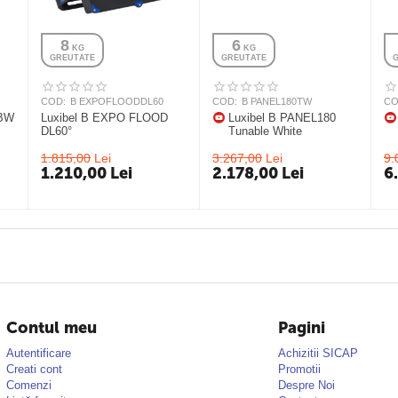
8
6
 KG
 KG
GREUTATE
GREUTATE
COD:
B EXPOFLOODDL60
COD:
B PANEL180TW
CO
GBW
Luxibel B EXPO FLOOD
Luxibel B PANEL180
DL60°
Tunable White
1.815,00
Lei
3.267,00
Lei
9.
1.210,00
Lei
2.178,00
Lei
6
Contul meu
Pagini
Autentificare
Achizitii SICAP
Creati cont
Promotii
Comenzi
Despre Noi