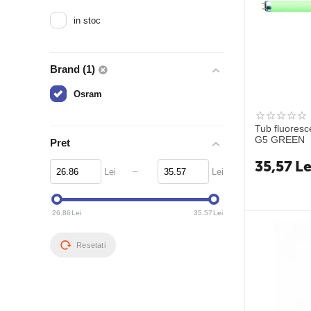
in stoc
Brand (1)
Osram
Tub fluore
G5 GREEN
Pret
35,57
Le
–
Lei
Lei
26.86
Lei
35.57
Lei
Resetati