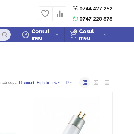
0744 427 252
 si conditii
Politica cookies
Sitemap
0747 228 878
Contul
Cosul
0
meu
meu
rtati dupa:
Discount: High to Low
12