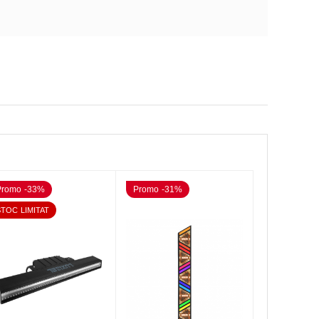
Promo -33%
Promo -31%
STOC LIMITAT