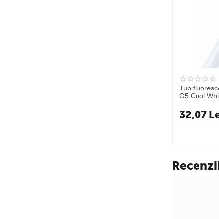
Tub fluores
G5 Cool Whi
32,07
Le
Recenzi