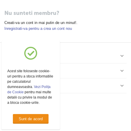
Nu sunteti membru?
Creati-va un cont in mai putin de un minut!.
Inregistrati-va pentru a crea un cont nou
Contul meu
Pagini
Acest site foloseste cookie-
uri pentru a stoca informatiile
pe calculatorul
Contact
dumneavoastra.
Vezi Polița
de Cookie
pentru mai multe
detalii cu privire la modul de
a bloca cookie-urile.
© 1994 - 2026 Marbo Trade.
Sunt de acord