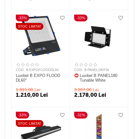
-33%
-33%
STOC LIMITAT
COD:
B EXPOFLOODDL60
COD:
B PANEL180TW
Luxibel B EXPO FLOOD
Luxibel B PANEL180
DL60°
Tunable White
1.815,00
Lei
3.267,00
Lei
1.210,00
Lei
2.178,00
Lei
-33%
-31%
STOC LIMITAT