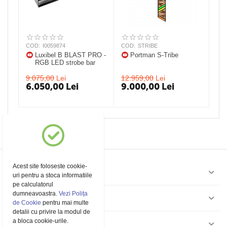
COD:
I0059874
COD:
STRIBE
Luxibel B BLAST PRO -
Portman S-Tribe
RGB LED strobe bar
9.075,00
Lei
12.959,00
Lei
6.050,00
Lei
9.000,00
Lei
Acest site foloseste cookie-
Contul meu
uri pentru a stoca informatiile
pe calculatorul
dumneavoastra.
Vezi Polița
Pagini
de Cookie
pentru mai multe
detalii cu privire la modul de
a bloca cookie-urile.
Contact