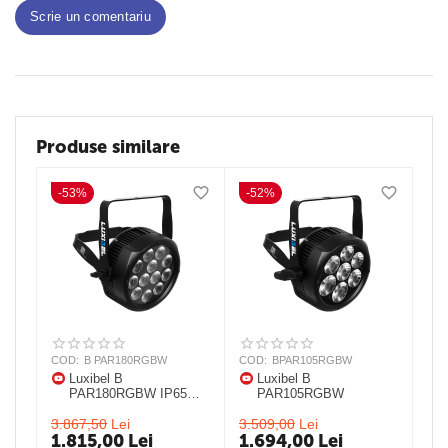
Scrie un comentariu
Produse similare
-53%
-52%
COD:
B PAR180RGBW
COD:
BPAR105RGBW
Luxibel B
Luxibel B
PAR180RGBW IP65
PAR105RGBW
25° IP 65 LED PAR
3.867,50
Lei
3.509,00
Lei
1.815,00
Lei
1.694,00
Lei